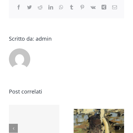
Facebook
Twitter
Reddit
LinkedIn
WhatsApp
Tumblr
Pinterest
Vk
Xing
Email
Scritto da:
admin
Post correlati
Dio non
Pensare