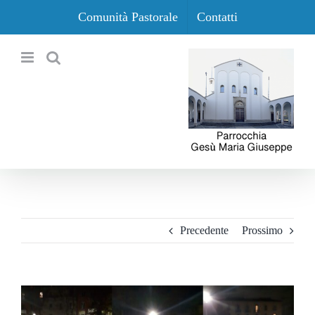
Salta
Comunità Pastorale
Contatti
al
contenuto
Precedente
Prossimo
Ingrandisci
immagine