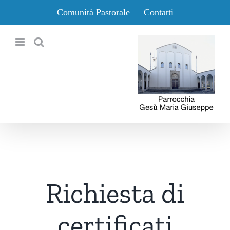
Salta
Comunità Pastorale
Contatti
al
contenuto
Richiesta di
certificati