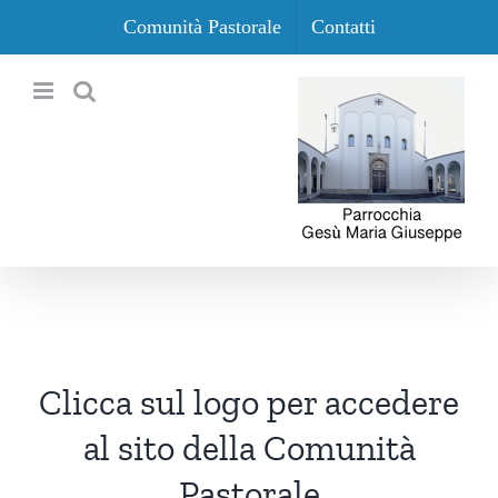
Salta
Comunità Pastorale
Contatti
al
contenuto
Clicca sul logo per accedere
al sito della Comunità
Pastorale