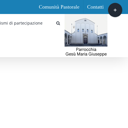
Comunità Pastorale
Contatti
Toggle
area
barra
ismi di partecipazione
scorrevole