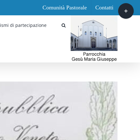
Comunità Pastorale
Contatti
Toggle
area
barra
ismi di partecipazione
scorrevole