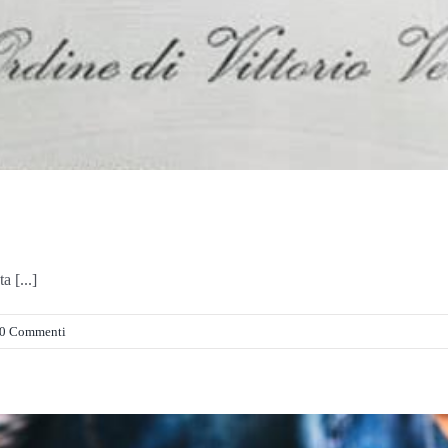
a [...]
0 Commenti